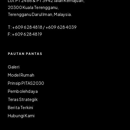
Lot PT 2486 & PT 3942 Jalan Kemajuan,
20300 Kuala Terengganu,
Terengganu Darul Iman, Malaysia.
T: +609 628 4818 / +609 628 4039
F: +609 628 4819
PAUTAN PANTAS
Galeri
Model Rumah
Prinsip PITAS2030
Pembolehdaya
Teras Strategik
Berita Terkini
Hubungi Kami