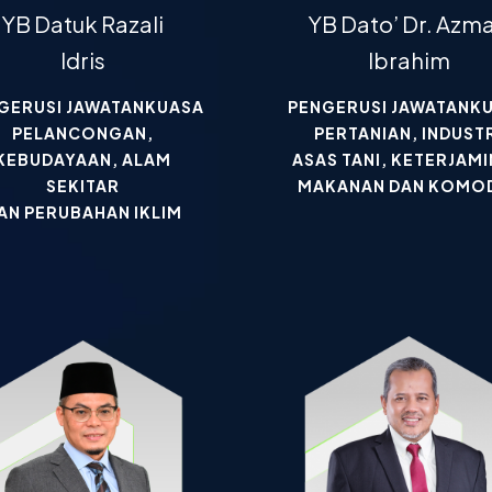
YB Datuk Razali
YB Dato’ Dr. Azm
Idris
Ibrahim
GERUSI JAWATANKUASA
PENGERUSI JAWATANK
PELANCONGAN,
PERTANIAN, INDUST
KEBUDAYAAN, ALAM
ASAS TANI, KETERJAM
SEKITAR
MAKANAN DAN KOMOD
AN PERUBAHAN IKLIM