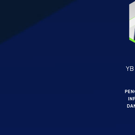
YB 
PEN
IN
DA