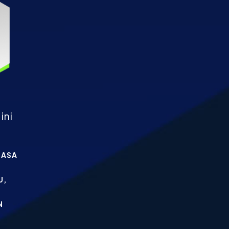
ini
UASA
U,
N