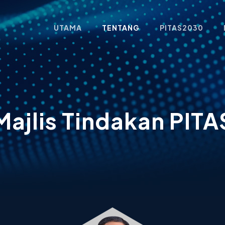
UTAMA
TENTANG
PITAS2030
Majlis
Tindakan
PITA