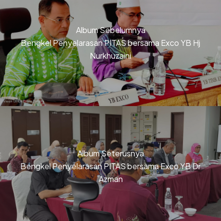
Album Sebelumnya
Bengkel Penyelarasan PITAS bersama Exco YB Hj
Nurkhuzaini
Album Seterusnya
Bengkel Penyelarasan PITAS bersama Exco YB Dr
Azman