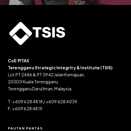
CoE PITAS
Terengganu Strategic Integrity & Institute (TSIS)
Lot PT 2486 & PT 3942 Jalan Kemajuan,
20300 Kuala Terengganu,
Terengganu Darul Iman, Malaysia.
T: +609 628 4818 / +609 628 4039
F: +609 628 4819
PAUTAN PANTAS