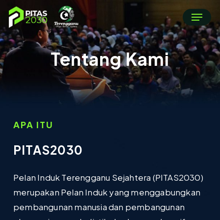
Skip
Menu
to
main
content
Tentang
Kami
APA ITU
PITAS2030
Pelan Induk Terengganu Sejahtera (PITAS2030)
merupakan Pelan Induk yang menggabungkan
pembangunan manusia dan pembangunan