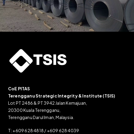
CoE PITAS
Terengganu Strategic Integrity & Institute (TSIS)
Lot PT 2486 & PT 3942 Jalan Kemajuan,
20300 Kuala Terengganu,
Terengganu Darul Iman, Malaysia.
T: +609 628 4818 / +609 628 4039