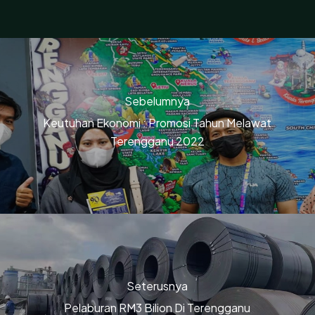
Sebelumnya
Keutuhan Ekonomi : Promosi Tahun Melawat
Terengganu 2022
Seterusnya
Pelaburan RM3 Bilion Di Terengganu