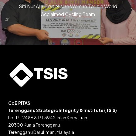
Siti Nur Alia First M’sian Woman To Join World
Acclaimed Cycling Team
CoE PITAS
Terengganu Strategic Integrity & Institute (TSIS)
Lot PT 2486 & PT 3942 Jalan Kemajuan,
20300 Kuala Terengganu,
Terengganu Darul Iman, Malaysia.