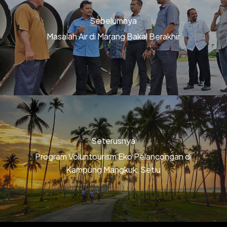
Sebelumnya
Masalah Air di Marang Bakal Berakhir
Seterusnya
Program Voluntourism Eko Pelancongan di
Kampung Mangkuk, Setiu