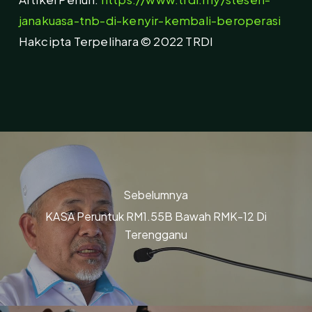
janakuasa-tnb-di-kenyir-kembali-beroperasi
Hakcipta Terpelihara © 2022 TRDI
Sebelumnya
KASA Peruntuk RM1.55B Bawah RMK-12 Di
Terengganu