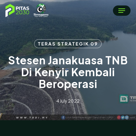
Skip
Menu
to
main
content
TERAS STRATEGIK 09
Stesen Janakuasa TNB
Di Kenyir Kembali
Beroperasi
4 July 2022