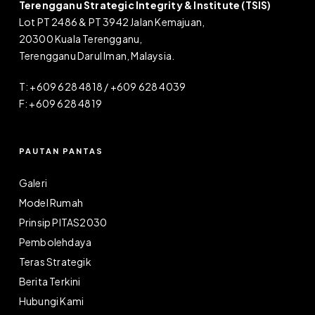
Terengganu Strategic Integrity & Institute (TSIS)
Lot PT 2486 & PT 3942 Jalan Kemajuan,
20300 Kuala Terengganu,
Terengganu Darul Iman, Malaysia.
T: +609 628 4818 / +609 628 4039
F: +609 628 4819
PAUTAN PANTAS
Galeri
Model Rumah
Prinsip PITAS2030
Pembolehdaya
Teras Strategik
Berita Terkini
Hubungi Kami