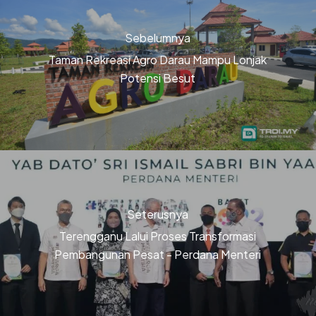
Sebelumnya
Taman Rekreasi Agro Darau Mampu Lonjak
Potensi Besut
Seterusnya
Terengganu Lalui Proses Transformasi
Pembangunan Pesat - Perdana Menteri