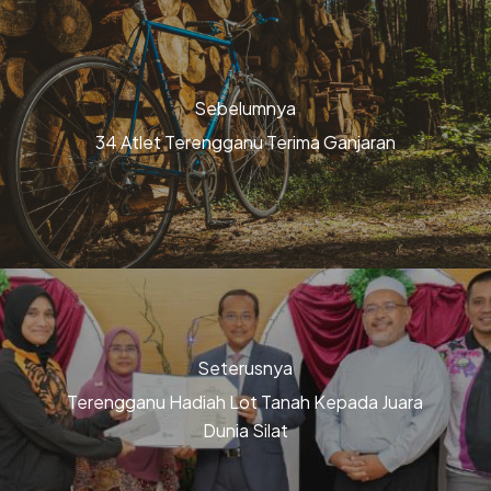
Sebelumnya
34 Atlet Terengganu Terima Ganjaran
Seterusnya
Terengganu Hadiah Lot Tanah Kepada Juara
Dunia Silat