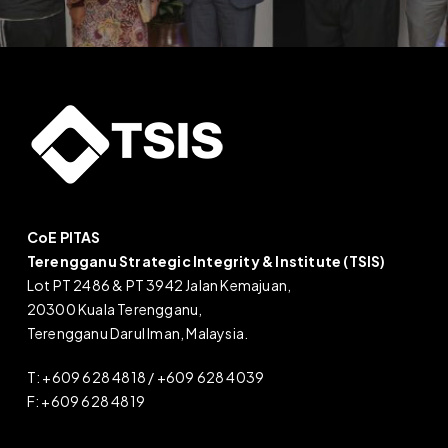
CoE PITAS
Terengganu Strategic Integrity & Institute (TSIS)
Lot PT 2486 & PT 3942 Jalan Kemajuan,
20300 Kuala Terengganu,
Terengganu Darul Iman, Malaysia.
T: +609 628 4818 / +609 628 4039
F: +609 628 4819