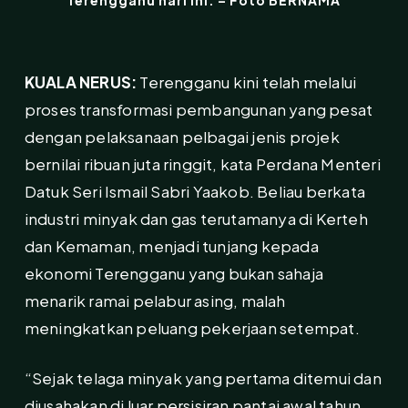
Terengganu hari ini. – Foto BERNAMA
KUALA NERUS:
Terengganu kini telah melalui
proses transformasi pembangunan yang pesat
dengan pelaksanaan pelbagai jenis projek
bernilai ribuan juta ringgit, kata Perdana Menteri
Datuk Seri Ismail Sabri Yaakob. Beliau berkata
industri minyak dan gas terutamanya di Kerteh
dan Kemaman, menjadi tunjang kepada
ekonomi Terengganu yang bukan sahaja
menarik ramai pelabur asing, malah
meningkatkan peluang pekerjaan setempat.
“Sejak telaga minyak yang pertama ditemui dan
diusahakan di luar persisiran pantai awal tahun