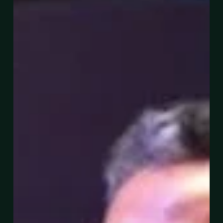
Pelabur
Menerusi
Projek
Berimpak
Tinggi