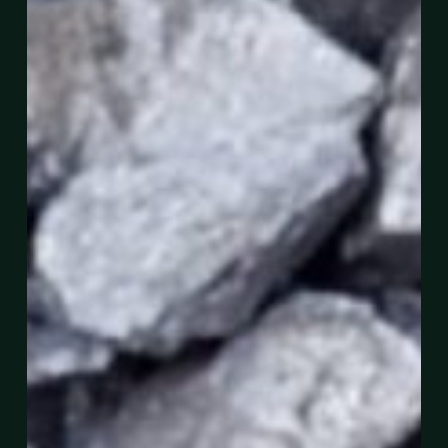
Miliki
Unsur
Nadir
Bumi
Bukan
Radioaktif