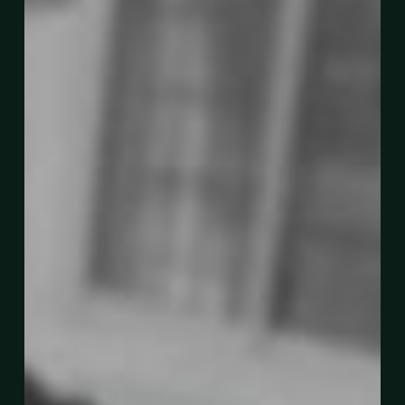
Demi
Suami
Walau
Masih
Dalam
Pantang