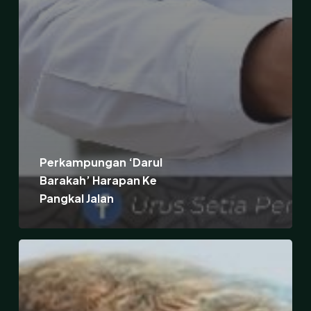
Perkampungan ‘Darul
Barakah’ Harapan Ke
Pangkal Jalan
Uniknya
‘Zoo
Mini’