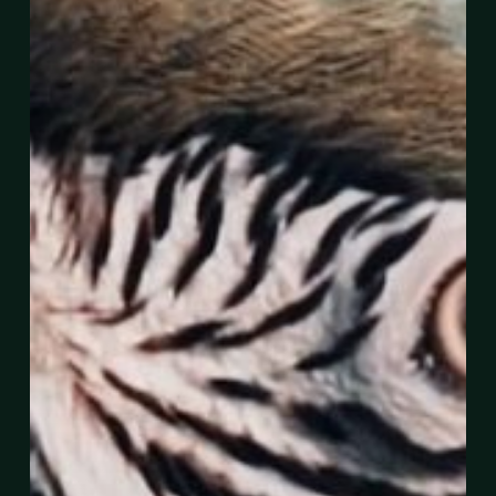
Di
Sawah
Kampung
Tok
Dir