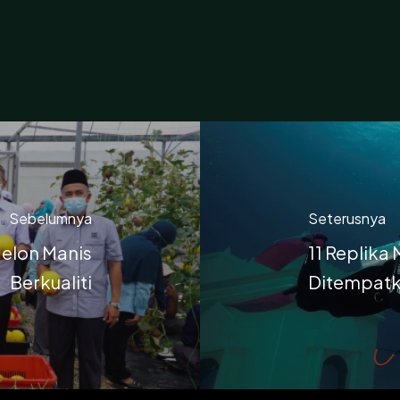
Sebelumnya
Seterusnya
Melon Manis
11 Replika
Berkualiti
Ditempatka