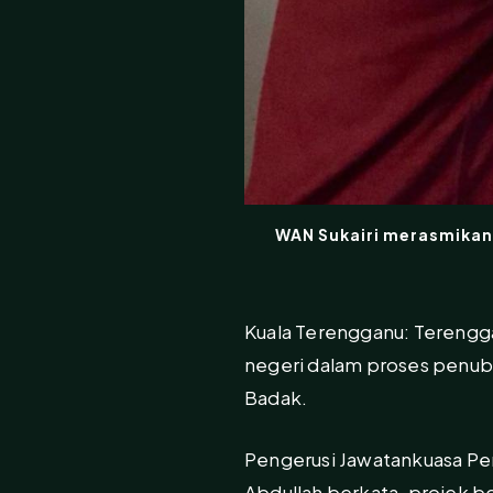
WAN Sukairi merasmikan
Kuala Terengganu: Terengga
negeri dalam proses penub
Badak.
Pengerusi Jawatankuasa Pe
Abdullah berkata, projek b