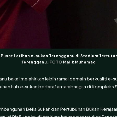
 Pusat Latihan e-sukan Terengganu di Stadium Tertutu
Terengganu. FOTO Malik Muhamad
nu bakal melahirkan lebih ramai pemain berkualiti e-s
uhan hub e-sukan bertaraf antarabangsa di Kompleks 
mbangunan Belia Sukan dan Pertubuhan Bukan Kerajaan
ernilai RM5 juta itu diletakkan bawah peruntukan Ranca