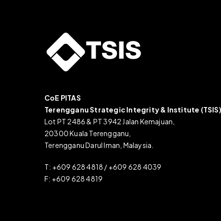
CoE PITAS
Terengganu Strategic Integrity & Institute (TSIS
Lot PT 2486 & PT 3942 Jalan Kemajuan,
20300 Kuala Terengganu,
Terengganu Darul Iman, Malaysia.
T: +609 628 4818 / +609 628 4039
F: +609 628 4819