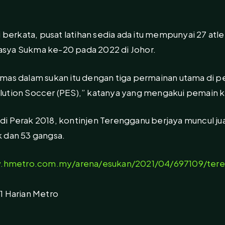
i berkata, pusat latihan sedia ada itu mempunyai 27 atl
sya Sukma ke-20 pada 2022 di Johor.
mas dalam sukan itu dengan tiga permainan utama di pe
ution Soccer (PES),” katanya yang mengakui pemain kini
i Perak 2018, kontinjen Terengganu berjaya muncul ju
 dan 53 gangsa.
w.hmetro.com.my/arena/esukan/2021/04/697109/tere
1 Harian Metro