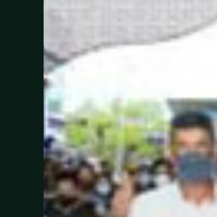
Manfaat
118
Usahawan
Di
Terengganu