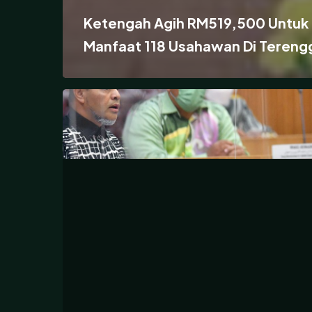
Ketengah Agih RM519,500 Untuk
Manfaat 118 Usahawan Di Tereng
Terengganu
Showcase
Platform
Bantu
Usahawan
Berkembang
Maju