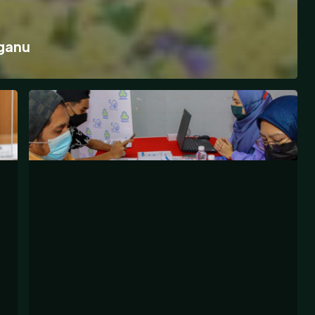
ganu
T-
HRDC
Sedia
Peluang
Pekerjaan