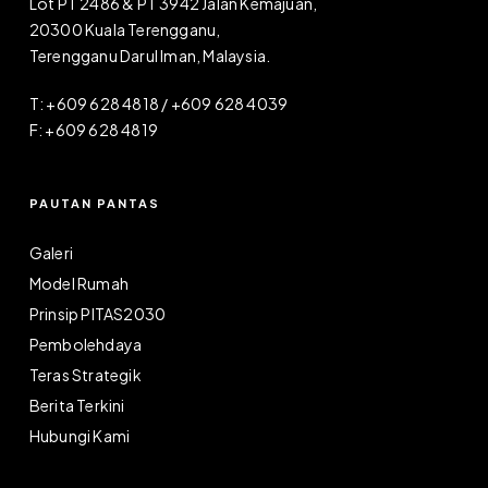
Lot PT 2486 & PT 3942 Jalan Kemajuan,
20300 Kuala Terengganu,
Terengganu Darul Iman, Malaysia.
T: +609 628 4818 / +609 628 4039
F: +609 628 4819
PAUTAN PANTAS
Galeri
Model Rumah
Prinsip PITAS2030
Pembolehdaya
Teras Strategik
Berita Terkini
Hubungi Kami