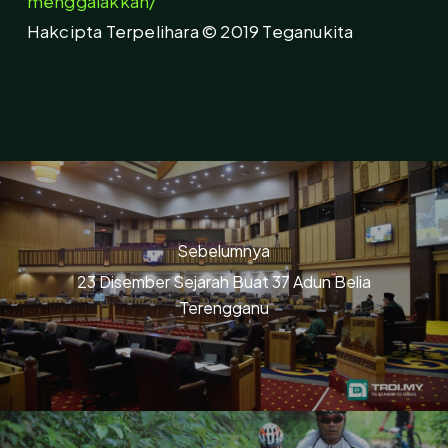
menggalakkan/
Hakcipta Terpelihara © 2019 Teganukita
Sebelumnya
23 Disember Sejarah Buat 37 Adun Belia
Terengganu