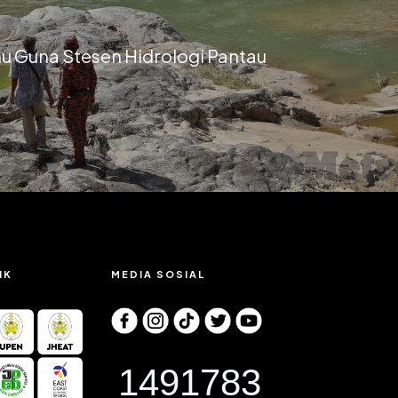
u Guna Stesen Hidrologi Pantau
IK
MEDIA SOSIAL
1491783