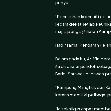
penyu.
“Penubuhan komuniti pelanc
secara dekat setiap keunik
majlis pengisytiharan Kamp
Hadir sama, Pengarah Pelanc
Dalam pada itu, Ariffin be
itu disenarai pendek seba
Bario, Sarawak di bawah p
“Kampung Mangkuk dan Kamp
kerana memiliki pelbagai p
“Ia sekaligus dapat membe