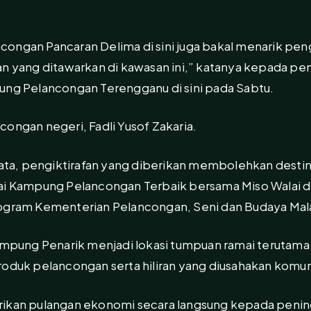
ongan Pancaran Delima di sini juga bakal menarik pen
an yang ditawarkan di kawasan ini,” katanya kepada p
ung Pelancongan Terengganu di sini pada Sabtu.
ongan negeri, Fadli Yusof Zakaria.
rkata, pengiktirafan yang diberikan membolehkan desti
gai Kampung Pelancongan Terbaik bersama Miso Walai 
rogram Kementerian Pelancongan, Seni dan Budaya Mala
ung Penarik menjadi lokasi tumpuan ramai terutama v
roduk pelancongan serta hiliran yang diusahakan komun
rikan pulangan ekonomi secara langsung kepada penin