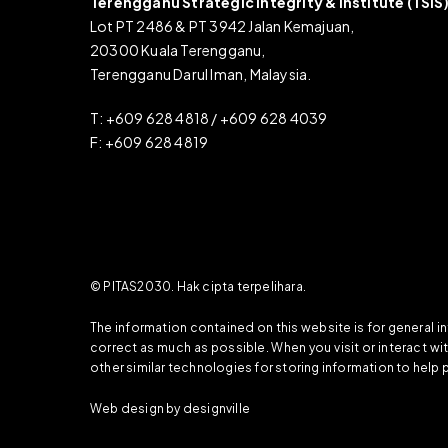
Terengganu Strategic Integrity & Institute (TSIS
Lot PT 2486 & PT 3942 Jalan Kemajuan,
20300 Kuala Terengganu,
Terengganu Darul Iman, Malaysia.
T: +609 628 4818 / +609 628 4039
F: +609 628 4819
© PITAS2030. Hak cipta terpelihara.
The information contained on this website is for general 
correct as much as possible. When you visit or interact w
other similar technologies for storing information to help 
Web design by designville