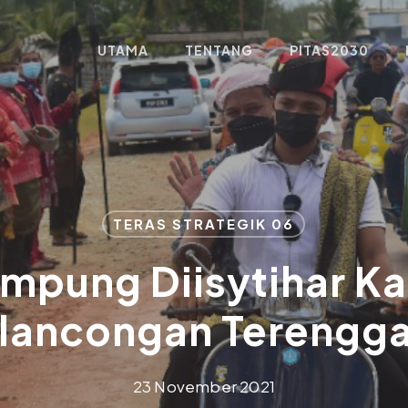
UTAMA
TENTANG
PITAS2030
TERAS STRATEGIK 06
mpung Diisytihar 
lancongan Terengg
23 November 2021