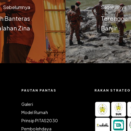
Sebelumnya
Seterusnya
h Banteras
Terenggan
lahan Zina
Banjir
PAUTAN PANTAS
RAKAN STRATEG
Galeri
Model Rumah
Prinsip PITAS2030
Pembolehdaya