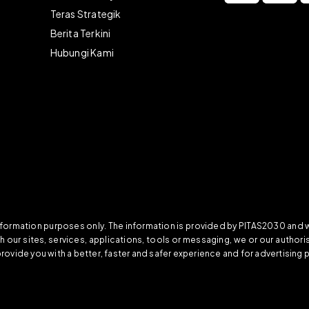
)
Teras Strategik
Berita Terkini
Hubungi Kami
information purposes only. The information is provided by PITAS2030 and
ith our sites, services, applications, tools or messaging, we or our auth
provide you with a better, faster and safer experience and for advertising