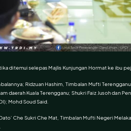
ika ditemui selepas Majlis Kunjungan Hormat ke ibu pej
mbalannya; Ridzuan Hashim, Timbalan Mufti Terengganu;
m daerah Kuala Terengganu; Shukri Faiz Jusoh dan Pen
DI); Mohd Soud Said.
 Dato’ Che Sukri Che Mat, Timbalan Mufti Negeri Melaka
.