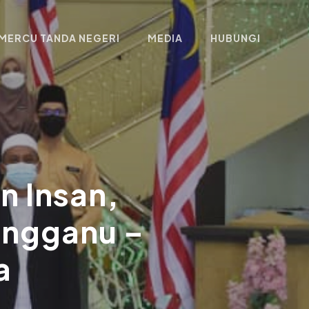
MERCU TANDA NEGERI
MEDIA
HUBUNGI
 Insan,
engganu –
a