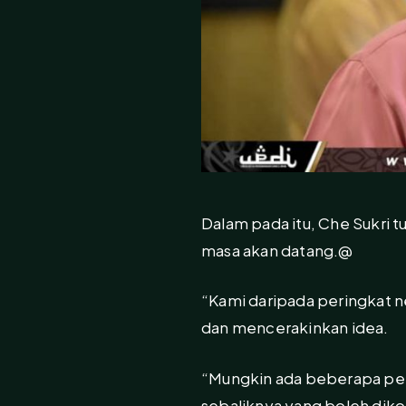
Dalam pada itu, Che Sukri 
masa akan datang.@
“Kami daripada peringkat n
dan mencerakinkan idea.
“Mungkin ada beberapa pend
sebaliknya yang boleh diko