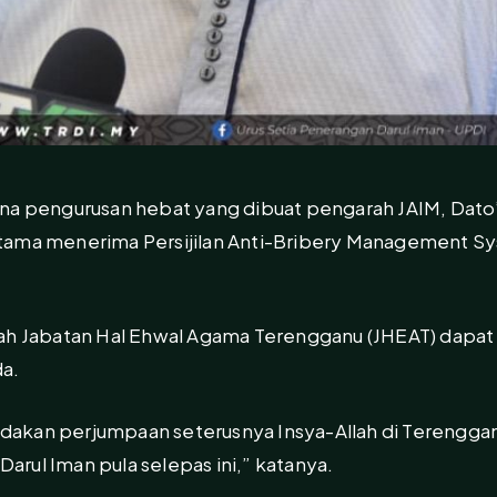
na pengurusan hebat yang dibuat pengarah JAIM, Dato’
tama menerima Persijilan Anti-Bribery Management 
lah Jabatan Hal Ehwal Agama Terengganu (JHEAT) dapa
a.
akan perjumpaan seterusnya Insya-Allah di Terengganu
rul Iman pula selepas ini,” katanya.