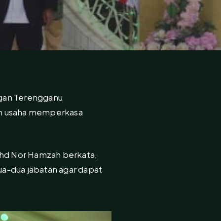
gan Terengganu
am usaha memperkasa
hd Nor Hamzah berkata,
ua-dua jabatan agar dapat