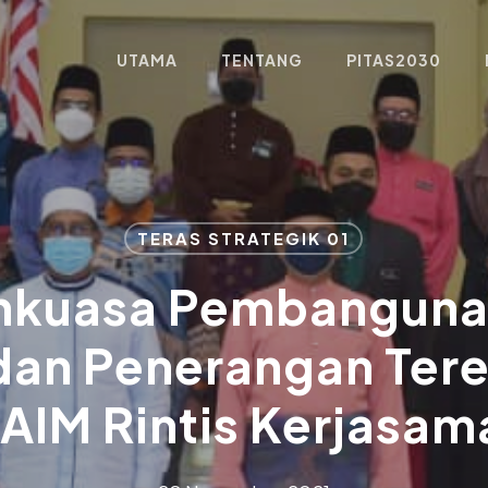
UTAMA
TENTANG
PITAS2030
TERAS STRATEGIK 01
nkuasa Pembangunan
an Penerangan Ter
JAIM Rintis Kerjasam