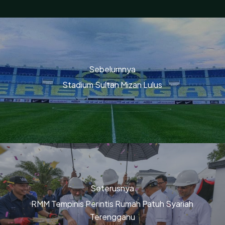
Sebelumnya
Stadium Sultan Mizan Lulus
Seterusnya
RMM Tempinis Perintis Rumah Patuh Syariah
Terengganu