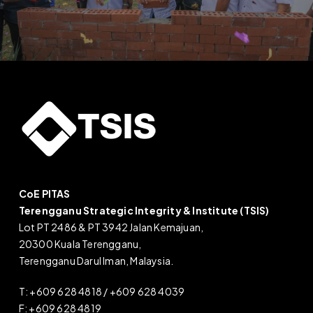
CoE PITAS
Terengganu Strategic Integrity & Institute (TSIS)
Lot PT 2486 & PT 3942 Jalan Kemajuan,
20300 Kuala Terengganu,
Terengganu Darul Iman, Malaysia.
T: +609 628 4818 / +609 628 4039
F: +609 628 4819