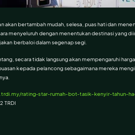
ian akan bertambah mudah, selesa, puas hati dan menen
a menyeluruh dengan menentukan destinasi yang diingi
njakan berbaloi dalam segenap segi.
bintang, secara tidak langsung akan mempengaruhi harga
puasan kepada pelancong sebagaimana mereka mengin
anya.
trdi.my/rating-star-rumah-bot-tasik-kenyir-tahun-h
22 TRDI