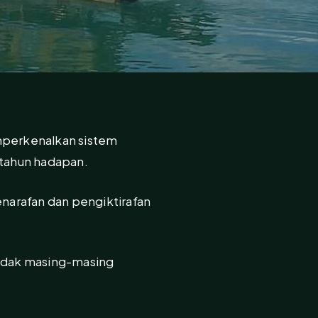
mperkenalkan sistem
 tahun hadapan.
enarafan dan pengiktirafan
ndak masing-masing