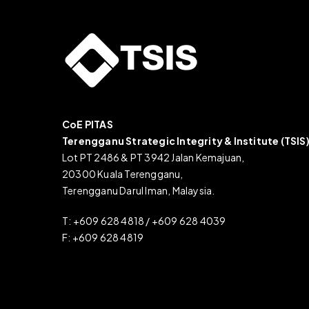
CoE PITAS
Terengganu Strategic Integrity & Institute (TSIS
Lot PT 2486 & PT 3942 Jalan Kemajuan,
20300 Kuala Terengganu,
Terengganu Darul Iman, Malaysia.
T: +609 628 4818 / +609 628 4039
F: +609 628 4819