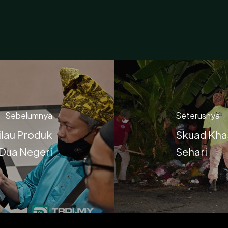
Sebelumnya
Seterusnya
ilau Produk
Skuad Kha
Dua Negeri
Sehari