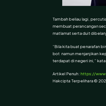
Tambah beliau lagi, percut
membuat perancangan secar
matlamat serta duit dibela
“Bila kita buat penarafan 
bot namun menjanjikan ke
terdapat di negeri ini,” kat
Artikel Penuh:
https://www.
Hakcipta Terpelihara © 20