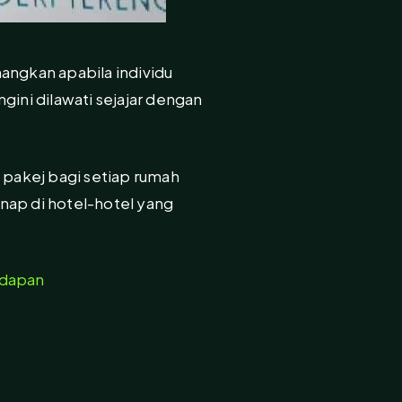
angkan apabila individu
ni dilawati sejajar dengan
 pakej bagi setiap rumah
ap di hotel-hotel yang
adapan