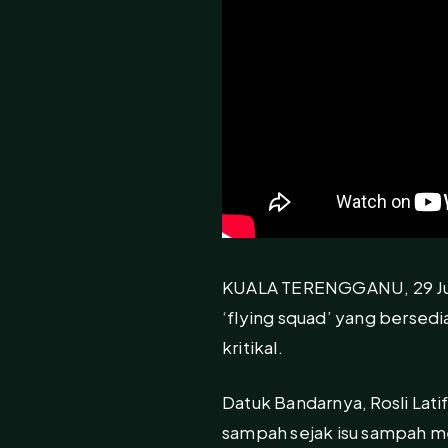
KUALA TERENGGANU, 29 Jun 
‘flying squad’ yang bersed
kritikal.
Datuk Bandarnya, Rosli Lati
sampah sejak isu sampah m