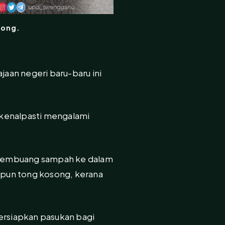
tong.
aan negeri baru-baru ini
ikenalpasti mengalami
tuk membuang sampah ke dalam
aupun tong kosong, kerana
persiapkan pasukan bagi