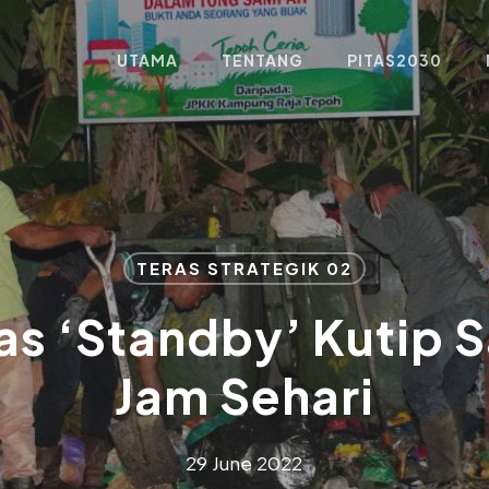
UTAMA
TENTANG
PITAS2030
TERAS STRATEGIK 02
as ‘Standby’ Kutip 
Jam Sehari
29 June 2022