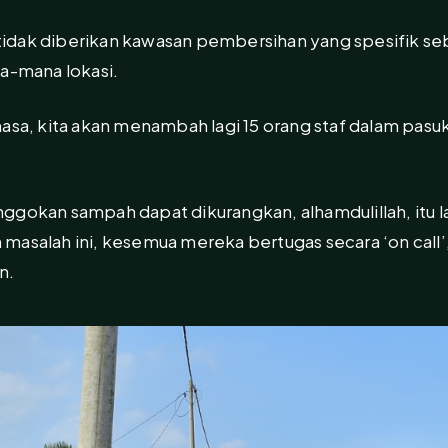
idak diberikan kawasan pembersihan yang spesifik s
na-mana lokasi.
asa, kita akan menambah lagi 15 orang staf dalam pasu
longgokan sampah dapat dikurangkan, alhamdulillah, itu 
masalah ini, kesemua mereka bertugas secara ‘on call’
n.