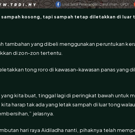
 sampah kosong, tapi sampah tetap diletakkan di luar 
h tambahan yang dibeli menggunakan peruntukan keraj
akkan di zon-zon tertentu.
eletakkan tong roro di kawasan-kawasan panas yang d
ara yang kita buat, tinggal lagi di peringkat bawah un
kita harap tak ada yang letak sampah di luar tong wal
mbersihan,” jelasnya.
mbutan hari raya Aidiladha nanti, pihaknya telah mem