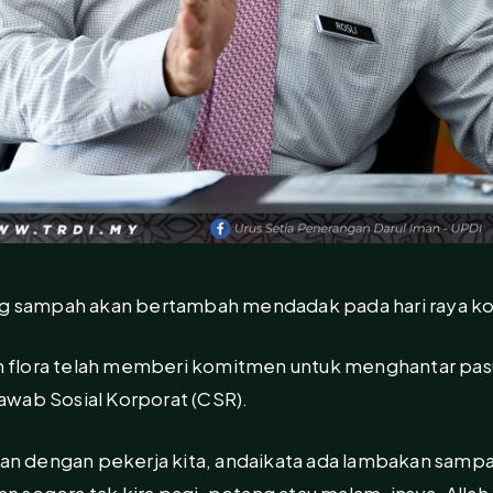
ang sampah akan bertambah mendadak pada hari raya k
lam flora telah memberi komitmen untuk menghantar pa
wab Sosial Korporat (CSR).
kan dengan pekerja kita, andaikata ada lambakan sampa
segera tak kira pagi, petang atau malam, insya-Allah 