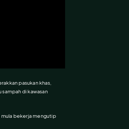
rakkan pasukan khas,
su sampah di kawasan
ah mula bekerja mengutip