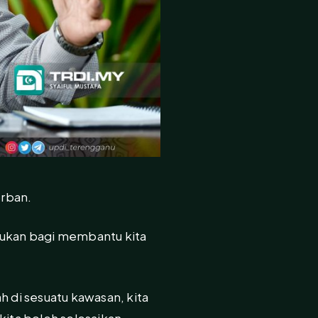
orban.
sukan bagi membantu kita
h di sesuatu kawasan, kita
kita boleh selesaikan