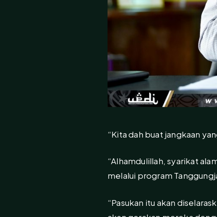
“Kita dah buat jangkaan y
“Alhamdulillah, syarikat a
melalui program Tanggungja
“Pasukan itu akan diselaras
akan gerakan mereka dengan 