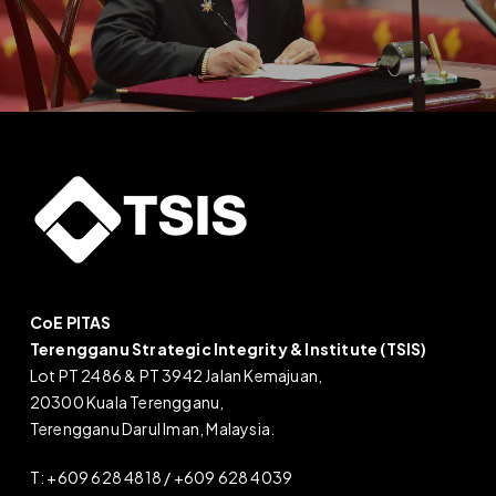
CoE PITAS
Terengganu Strategic Integrity & Institute (TSIS)
Lot PT 2486 & PT 3942 Jalan Kemajuan,
20300 Kuala Terengganu,
Terengganu Darul Iman, Malaysia.
T: +609 628 4818 / +609 628 4039