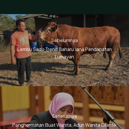
Sebelumnya
Lembu Sado Trend Baharu Jana Pendapatan
Lumayan
Seterusnya
Penghormatan Buat Wanita, Adun Wanita Dilantik