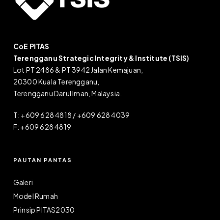
CoE PITAS
Terengganu Strategic Integrity & Institute (TSIS)
Lot PT 2486 & PT 3942 Jalan Kemajuan,
20300 Kuala Terengganu,
Terengganu Darul Iman, Malaysia.
T: +609 628 4818 / +609 628 4039
F: +609 628 4819
PAUTAN PANTAS
Galeri
Model Rumah
Prinsip PITAS2030