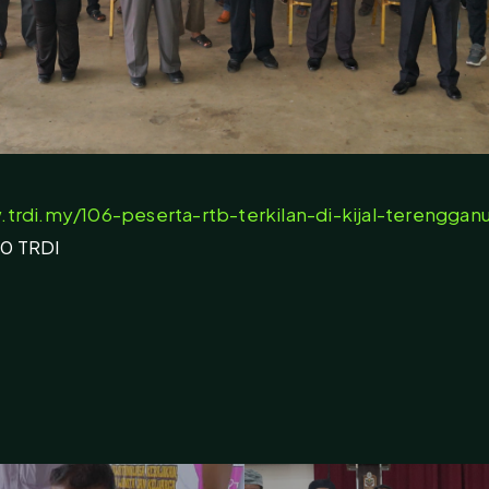
.trdi.my/106-peserta-rtb-terkilan-di-kijal-terenggan
20 TRDI