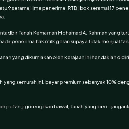
atu 9 seramai lima penerima, RTB Ibok seramai 17 pen
ma.
ntadbir Tanah Kemaman Mohamad A. Rahman yang turut
ada penerima hak milk geran supaya tidak menjual tan
nah yang dikurniakan oleh kerajaan ini hendaklah didir
h yang semurah ini, bayar premium sebanyak 10% denga
lah petang goreng ikan bawal, tanah yang beri… janganl