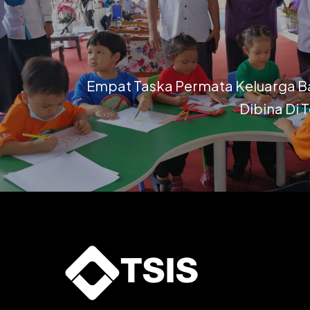
Empat Taska Permata Keluarga B
Dibina Di