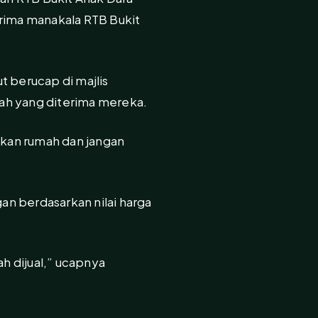
erima manakala RTB Bukit
 berucap di majlis
ah yang diterima mereka.
ikan rumah dan jangan
n berdasarkan nilai harga
ah dijual,” ucapnya