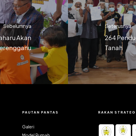
Sebelumnya
Seterusnya
aharu Akan
264 Pendu
 Terengganu
Tanah
PAUTAN PANTAS
RAKAN STRATEG
Galeri
Model Rumah