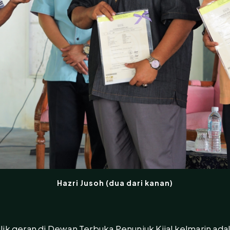
Hazri Jusoh (dua dari kanan)
ik geran di Dewan Terbuka Penunjuk Kijal kelmarin ada