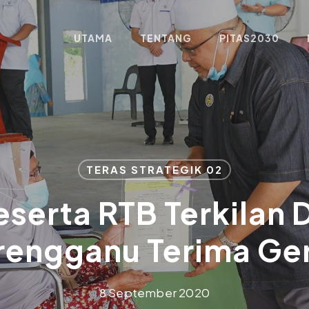
UTAMA
TENTANG
PITAS2030
TERAS STRATEGIK 02
serta RTB Terkilan Di
rengganu Terima Ge
8 September 2020