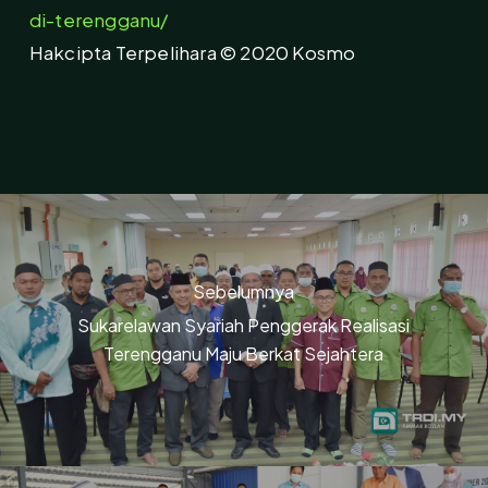
di-terengganu/
Hakcipta Terpelihara © 2020 Kosmo
Sebelumnya
Sukarelawan Syariah Penggerak Realisasi
Terengganu Maju Berkat Sejahtera