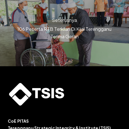
Seterusnya
106 Peserta RTB Terkilan Di Kijal Terengganu
Terima Geran
CoE PITAS
Terengganu Strategic Integrity & Institute (TSIS)