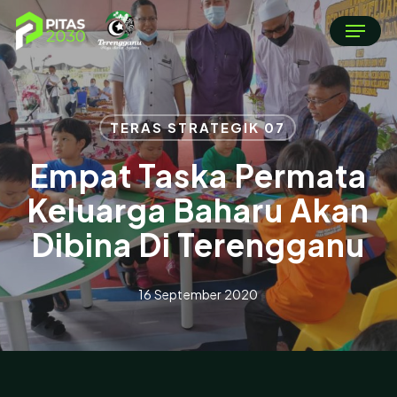
Skip
Menu
to
main
content
TERAS STRATEGIK 07
Empat Taska Permata
Keluarga Baharu Akan
Dibina Di Terengganu
16 September 2020