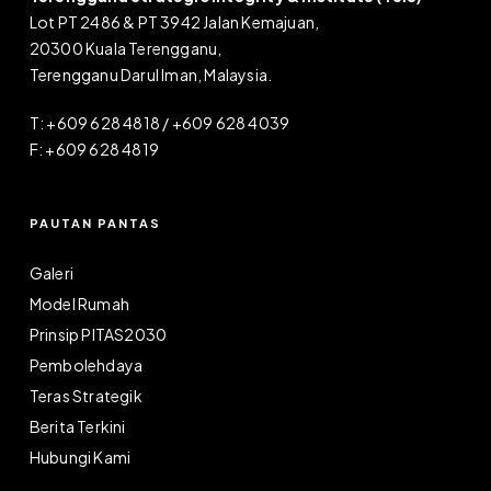
Lot PT 2486 & PT 3942 Jalan Kemajuan,
20300 Kuala Terengganu,
Terengganu Darul Iman, Malaysia.
T: +609 628 4818 / +609 628 4039
F: +609 628 4819
PAUTAN PANTAS
Galeri
Model Rumah
Prinsip PITAS2030
Pembolehdaya
Teras Strategik
Berita Terkini
Hubungi Kami