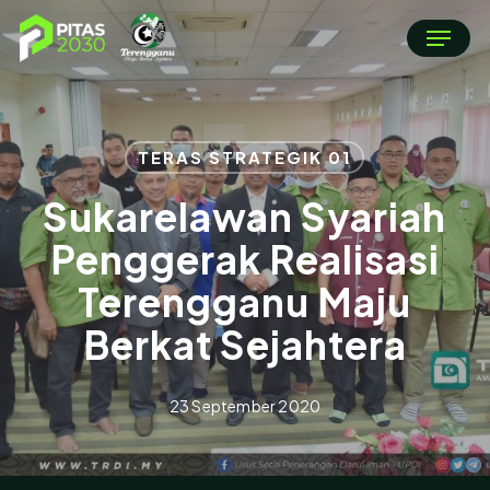
Skip
Menu
to
main
content
TERAS STRATEGIK 01
Sukarelawan Syariah
Penggerak Realisasi
Terengganu Maju
Berkat Sejahtera
23 September 2020