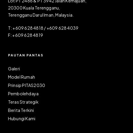
Lot PT 2486 & PT 3942 Jalan Kemajuan,
20300 Kuala Terengganu,
Terengganu Darul Iman, Malaysia.
T: +609 628 4818 / +609 628 4039
F: +609 628 4819
PAUTAN PANTAS
Galeri
Model Rumah
Prinsip PITAS2030
Pembolehdaya
Teras Strategik
Berita Terkini
Hubungi Kami