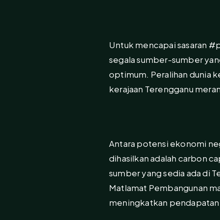
Untuk mencapai sasaran #p
segala sumber-sumber yan
optimum. Peralihan dunia k
kerajaan Terengganu meran
Antara potensi ekonomi ne
dihasilkan adalah
carbon ca
sumber yang sedia ada di 
Matlamat Pembangunan mamp
meningkatkan pendapatan n