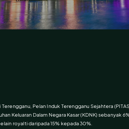
erengganu, Pelan Induk Terengganu Sejahtera (PITA
han Keluaran Dalam Negara Kasar (KDNK) sebanyak 6%
selain royalti daripada 15% kepada 30%.