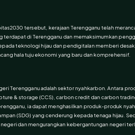
itas2030 tersebut, kerajaan Terengganu telah meran
g terdapat di Terengganu dan memaksimumkan pengg
epada teknologi hijau dan pendigitalan memberi desak
cang hala tuju ekonomi yang baru dan komprehensif.
geri Terengganu adalah sektor nyahkarbon. Antara pr
pture & storage (CCS), carbon credit
dan
carbon tradi
Terengganu, ia dapat menghasilkan produk-produk nya
an (SDG) yang cenderung kepada tenaga hijau. Seca
egeri dan mengurangkan kebergantungan negeri terha