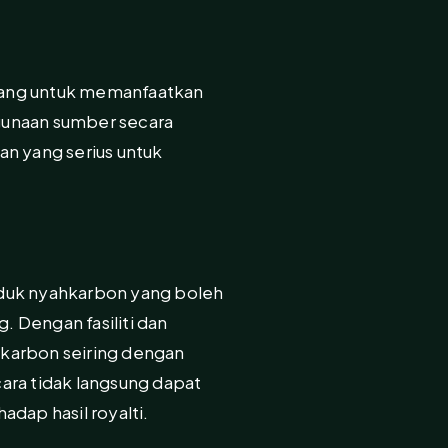
cang untuk memanfaatkan
unaan sumber secara
an yang serius untuk
oduk nyahkarbon yang boleh
ng
. Dengan fasiliti dan
hkarbon seiring dengan
ra tidak langsung dapat
dap hasil royalti.