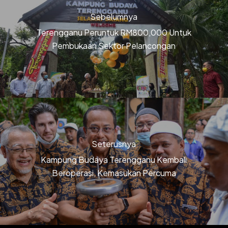
Sebelumnya
Terengganu Peruntuk RM800,000 Untuk
Pembukaan Sektor Pelancongan
Seterusnya
Kampung Budaya Terengganu Kembali
Beroperasi, Kemasukan Percuma