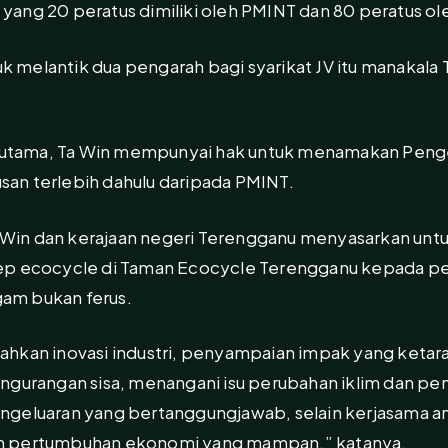
ang 20 peratus dimiliki oleh PMINT dan 80 peratus ole
melantik dua pengarah bagi syarikat JV itu manakala T
tama, Ta Win mempunyai hak untuk menamakan Peng
lusan terlebih dahulu daripada PMINT.
Ta Win dan kerajaan negeri Terengganu menyasarkan u
ep ecocycle di Taman Ecocycle Terengganu kepada pen
ogam bukan ferus.
ahkan inovasi industri, penyampaian impak yang keta
ngurangan sisa, menangani isu perubahan iklim dan pem
ngeluaran yang bertanggungjawab, selain kerjasama a
n pertumbuhan ekonomi yang mampan,” katanya.