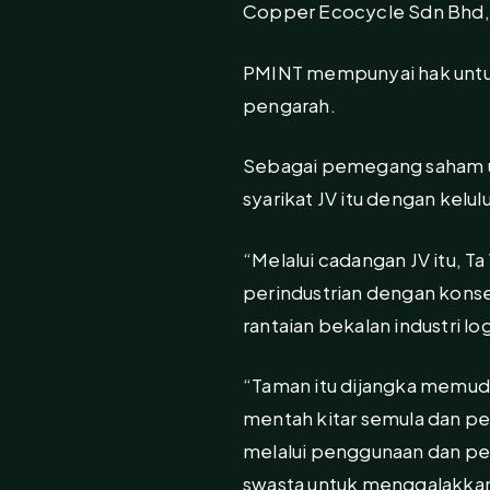
Copper Ecocycle Sdn Bhd, y
PMINT mempunyai hak untuk 
pengarah.
Sebagai pemegang saham u
syarikat JV itu dengan kelu
“Melalui cadangan JV itu, 
perindustrian dengan kons
rantaian bekalan industri l
“Taman itu dijangka memud
mentah kitar semula dan pe
melalui penggunaan dan pe
swasta untuk menggalakka