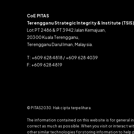
CoE PITAS
Terengganu Strategic Integrity & Institute (TSIS
Lot PT 2486 & PT 3942 Jalan Kemajuan,
20300 Kuala Terengganu,
Terengganu Darul Iman, Malaysia.
T: +609 628 4818 / +609 628 4039
F: +609 628 4819
© PITAS2030. Hak cipta terpelihara.
The information contained on this website is for general 
correct as much as possible. When you visit or interact w
other similar technologies for storing information to help 