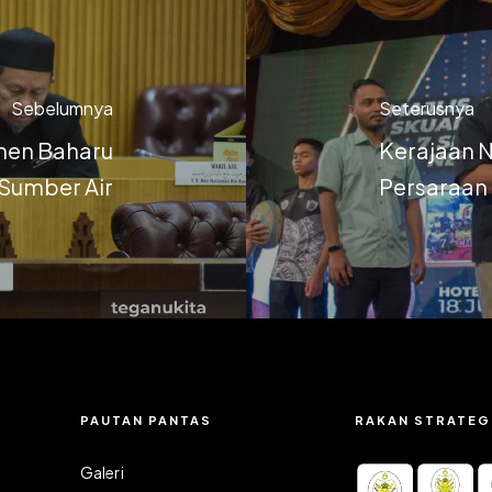
Sebelumnya
Seterusnya
men Baharu
Kerajaan N
Sumber Air
Persaraan
PAUTAN PANTAS
RAKAN STRATEG
Galeri