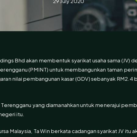
29 July 2020
ings Bhd akan membentuk syarikat usaha sama (JV) 
Terengganu (PMINT) untuk membangunkan taman perindu
aran nilai pembangunan kasar (GDV) sebanyak RM2.4 b
ri Terengganu yang diamanahkan untuk menerajui pem
egeri itu.
a Malaysia, Ta Win berkata cadangan syarikat JV itu 