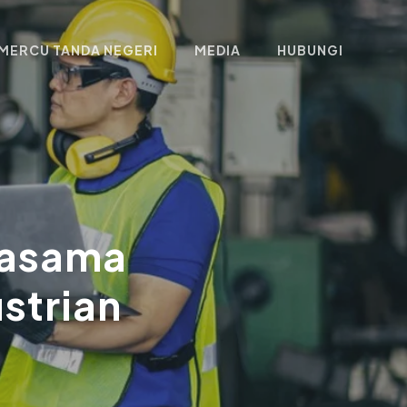
MERCU TANDA NEGERI
MEDIA
HUBUNGI
jasama
strian