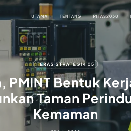
UTAMA
TENTANG
PITAS2030
TERAS STRATEGIK 05
n, PMINT Bentuk Ker
nkan Taman Perindu
Kemaman