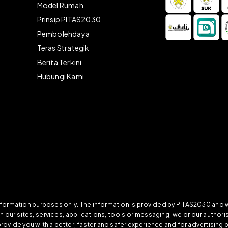
Model Rumah
Prinsip PITAS2030
Pembolehdaya
)
Teras Strategik
Berita Terkini
Hubungi Kami
information purposes only. The information is provided by PITAS2030 and
ith our sites, services, applications, tools or messaging, we or our auth
provide you with a better, faster and safer experience and for advertising